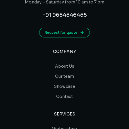
Monday – Saturday from 10 am to 7 pm
+91 9654546455
Request for quote
COMPANY
About Us
Our team
Showcase
Contact
SERVICES
Webcasting